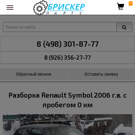
Вход для поставщиков
0
8 (498) 301-87-77
8 (926) 356-27-77
Обратный звонок
Оставить заявку
Разборка Renault Symbol 2006 г.в. с
пробегом 0 км