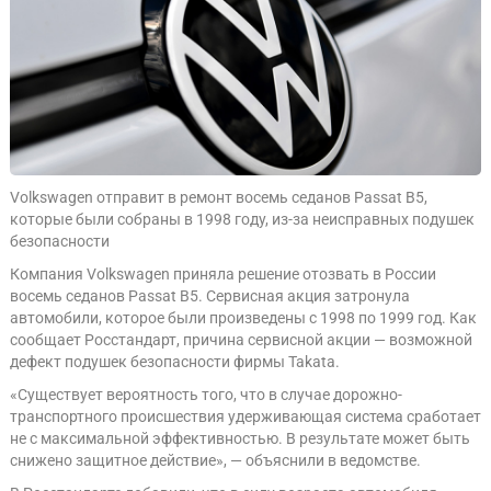
Volkswagen отправит в ремонт восемь седанов Passat B5,
которые были собраны в 1998 году, из-за неисправных подушек
безопасности
Компания Volkswagen приняла решение отозвать в России
восемь седанов Passat B5. Сервисная акция затронула
автомобили, которое были произведены с 1998 по 1999 год. Как
сообщает Росстандарт, причина сервисной акции — возможной
дефект подушек безопасности фирмы Takata.
«Существует вероятность того, что в случае дорожно-
транспортного происшествия удерживающая система сработает
не с максимальной эффективностью. В результате может быть
снижено защитное действие», — объяснили в ведомстве.