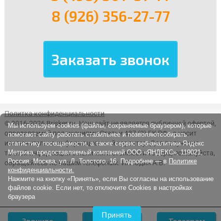
8 (926) 356-27-77
Политка конфиденциальности
© 2016-2026 Brisker.ru.
Наш сайт не является публичной офертой,
Мы используем cookies (файлы, сохраняемые браузером), которые
определяемой положениями Статьи 437 (2) ГК РФ., а носит
помогают сайту работать стабильнее и позволяютсобирать
исключительно информационный характер. Для получения
статистику посещаемости, а также сервис веб-аналитики Яндекс
Метрика, предоставляемый компанией ООО «ЯНДЕКС», 119021,
точной информации о наличии и стоимости товара, пожалуйста,
Россия, Москва, ул. Л. Толстого, 16. Подробнее — в
Политике
обращайтесь по нашим телефонам. ИП Юдин А.В.
конфиденциальности.
Нажмите на кнопку «Принять», если Вы согласны на использование
файлов cookie. Если нет, то отключите Cookies в настройках
браузера
Принять
Звоните
Заявка
Телеграм