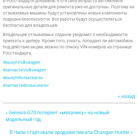
В Росстандарте добавили, что в силу возраста автомобиля
оригинальные детали для ремонта уже не доступны. Поэтому на
отзываемые машины будут установлены новые компоненты
подушки безопасности. Все работы будут осуществляться
бесплатно для владельцев.
Владельцев отзываемых седанов уведомят о необходимости
приехать к дилеру. Кроме того, узнать, попадает ли автомобиль
под действие акции, можно по списку VIN-номеров на странице
Росстандарта.
#выкупVolkswagen
#запчастиVolkswagen
#выкупФольксваген
#запчастиФольксваген
« назад
Genesis G70 потеряет «механику» на новый
«
модельный год
В Чили стартовали продажи пикапа Changan Hunter
»