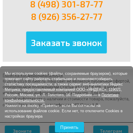
8 (498) 301-87-77
8 (926) 356-27-77
Мы используем cookies (файлы, сохраняемые браузером), которые
Политка конфиденциальности
помогают сайту работать стабильнее и позволяютсобирать
© 2016-2026 Brisker.ru.
Наш сайт не является публичной офертой,
статистику посещаемости, а также сервис веб-аналитики Яндекс
определяемой положениями Статьи 437 (2) ГК РФ., а носит
Метрика, предоставляемый компанией ООО «ЯНДЕКС», 119021,
исключительно информационный характер. Для получения
Россия, Москва, ул. Л. Толстого, 16. Подробнее — в
Политике
точной информации о наличии и стоимости товара, пожалуйста,
конфиденциальности.
обращайтесь по нашим телефонам. ИП Юдин А.В.
Нажмите на кнопку «Принять», если Вы согласны на
использование файлов cookie. Если нет, то отключите Cookies в
настройках браузера
Принять
Звоните
Заявка
Телеграм