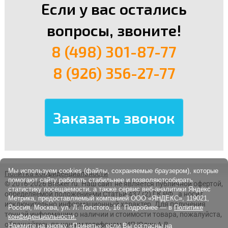
Если у вас остались
вопросы, звоните!
8 (498) 301-87-77
8 (926) 356-27-77
Мы используем cookies (файлы, сохраняемые браузером), которые
Политка конфиденциальности
помогают сайту работать стабильнее и позволяютсобирать
© 2016-2026 Brisker.ru.
Наш сайт не является публичной офертой,
статистику посещаемости, а также сервис веб-аналитики Яндекс
определяемой положениями Статьи 437 (2) ГК РФ., а носит
Метрика, предоставляемый компанией ООО «ЯНДЕКС», 119021,
исключительно информационный характер. Для получения
Россия, Москва, ул. Л. Толстого, 16. Подробнее — в
Политике
точной информации о наличии и стоимости товара, пожалуйста,
конфиденциальности.
обращайтесь по нашим телефонам. ИП Юдин А.В.
Нажмите на кнопку «Принять», если Вы согласны на