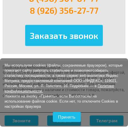
8 (926) 356-27-77
Мы используем cookies (файлы, сохраняемые браузером), которые
Политка конфиденциальности
помогают сайту работать стабильнее и позволяютсобирать
© 2016-2026 Brisker.ru.
Наш сайт не является публичной офертой,
статистику посещаемости, а также сервис веб-аналитики Яндекс
определяемой положениями Статьи 437 (2) ГК РФ., а носит
Метрика, предоставляемый компанией ООО «ЯНДЕКС», 119021,
исключительно информационный характер. Для получения
Россия, Москва, ул. Л. Толстого, 16. Подробнее — в
Политике
точной информации о наличии и стоимости товара, пожалуйста,
конфиденциальности.
обращайтесь по нашим телефонам. ИП Юдин А.В.
Нажмите на кнопку «Принять», если Вы согласны на
использование файлов cookie. Если нет, то отключите Cookies в
настройках браузера
Принять
Звоните
Заявка
Телеграм