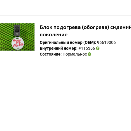
У Вас возникли вопросы? Вы не нашли нужную
Вам деталь?
Блок подогрева (обогрева) сидений
поколение
Заполните форму ниже и мы Вам перезвоним.
Оригинальный номер (OEM):
96619006
Внутренний номер:
#115366
Состояние:
Нормальное
Спасибо, мне это не нужно!