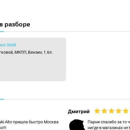
 в разборе
eot 3008
егковой, МКПП, Бензин, 1.6л.
Дмитрий
uki Alto пришла быстро Москва
Парни спасибо за то ч
о!!!
нигде в магазинах не 