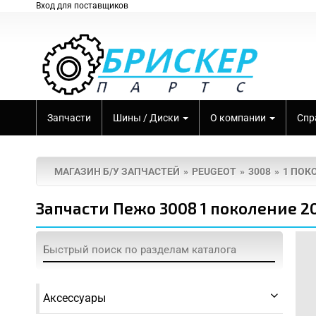
Вход для поставщиков
Запчасти
Шины / Диски
О компании
Спр
МАГАЗИН Б/У ЗАПЧАСТЕЙ
PEUGEOT
3008
1 ПОК
Запчасти Пежо 3008 1 поколение 2
осле ДТП
ле пожара
неисправностями
Аксессуары
скими проблемами