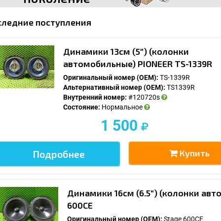
следние поступления
Динамики 13см (5") (колонки
автомобильные) PIONEER TS-1339R
Оригинальный номер (OEM):
TS-1339R
Альтернативный номер (OEM):
TS1339R
Внутренний номер:
#120720s
Состояние:
Нормальное
1 500
Купить
Подробнее
Динамики 16см (6.5") (колонки авт
600CE
Оригинальный номер (OEM):
Stage 600CE