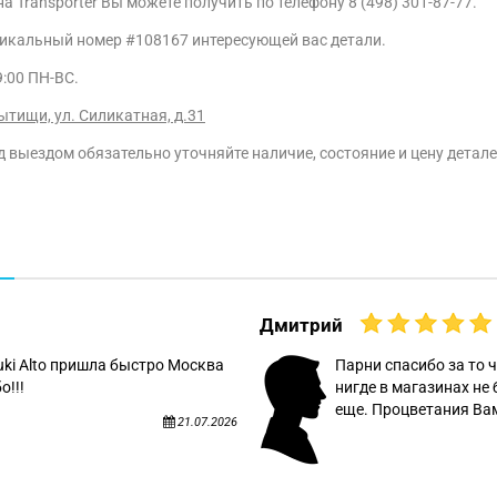
ransporter Вы можете получить по телефону 8 (498) 301-87-77.
никальный номер #108167 интересующей вас детали.
9:00 ПН-ВС.
ытищи, ул. Силикатная, д.31
 выездом обязательно уточняйте наличие, состояние и цену деталей
Дмитрий
uki Alto пришла быстро Москва
Парни спасибо за то ч
о!!!
нигде в магазинах не 
еще. Процветания Вам
21.07.2026