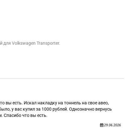
 для Volkswagen Transporter.
Алек
то вы есть. Искал накладку на тоннель на свое авео,
было, у вас купил за 1000 рублей. Однозначно вернусь
. Спасибо что вы есть.
29.06.2026