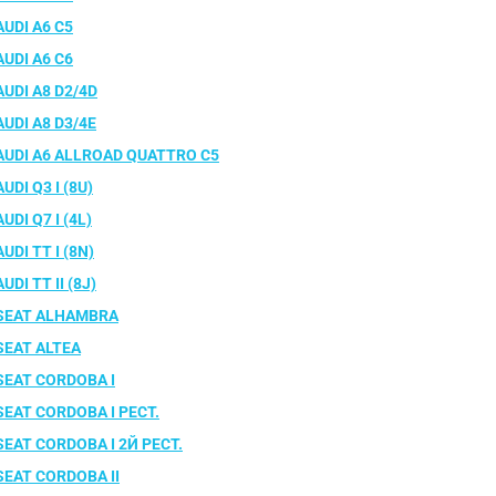
AUDI A6 C5
AUDI A6 C6
AUDI A8 D2/4D
AUDI A8 D3/4E
AUDI A6 ALLROAD QUATTRO C5
AUDI Q3 I (8U)
AUDI Q7 I (4L)
AUDI TT I (8N)
AUDI TT II (8J)
SEAT ALHAMBRA
SEAT ALTEA
SEAT CORDOBA I
SEAT CORDOBA I РЕСТ.
SEAT CORDOBA I 2Й РЕСТ.
SEAT CORDOBA II