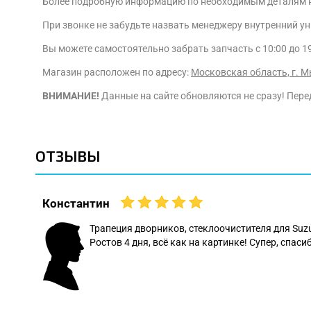
Более подробную информацию по необходимым деталям на T
При звонке не забудьте назвать менеджеру внутренний у
Вы можете самостоятельно забрать запчасть с 10:00 до 1
Магазин расположен по адресу:
Московская область, г. М
ВНИМАНИЕ!
Данные на сайте обновляются не сразу! Перед
ОТЗЫВЫ
Константин
 даже
Трапеция дворников, стеклоочистителя для Suz
Ростов 4 дня, всё как на картинке! Супер, спасиб
: Леонид