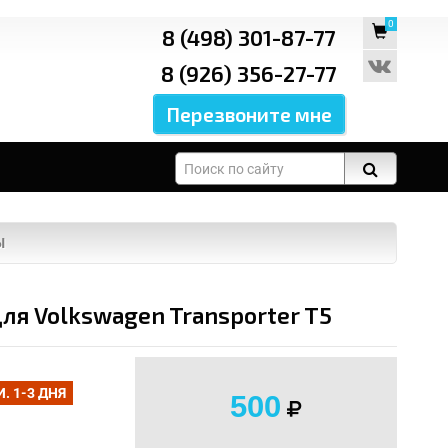
0
8 (498) 301-87-77
8 (926) 356-27-77
Ы
я Volkswagen Transporter T5
 1-3 ДНЯ
500