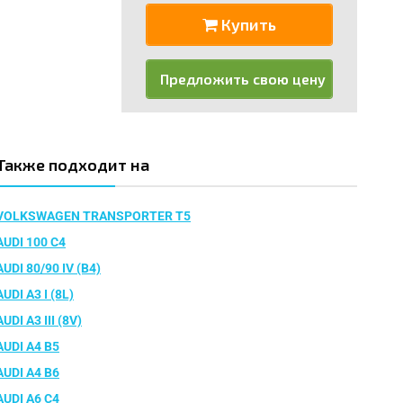
Купить
Предложить свою цену
Также подходит на
VOLKSWAGEN TRANSPORTER T5
AUDI 100 C4
AUDI 80/90 IV (B4)
AUDI A3 I (8L)
AUDI A3 III (8V)
AUDI A4 B5
AUDI A4 B6
AUDI A6 C4