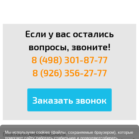
Если у вас остались
вопросы, звоните!
8 (498) 301-87-77
8 (926) 356-27-77
Мы используем cookies (файлы, сохраняемые браузером), которые
Политка конфиденциальности
помогают сайту работать стабильнее и позволяютсобирать