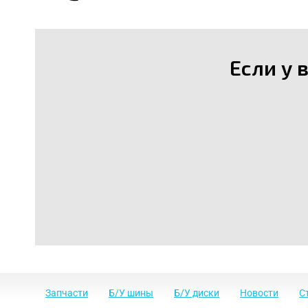
Если у 
Запчасти
Б/У шины
Б/У диски
Новости
С