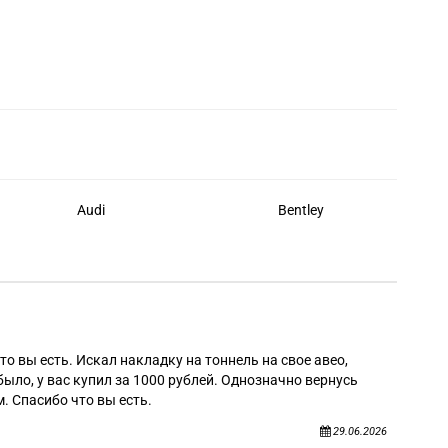
Audi
Bentley
Алек
то вы есть. Искал накладку на тоннель на свое авео,
было, у вас купил за 1000 рублей. Однозначно вернусь
. Спасибо что вы есть.
29.06.2026