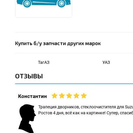
Купить б/у запчасти других марок
ТагАЗ
УАЗ
ОТЗЫВЫ
Константин
 даже
Трапеция дворников, стеклоочистителя для Suz
Ростов 4 дня, всё как на картинке! Супер, спасиб
: Леонид