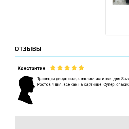
ОТЗЫВЫ
Константин
 даже
Трапеция дворников, стеклоочистителя для Suz
Ростов 4 дня, всё как на картинке! Супер, спасиб
: Леонид