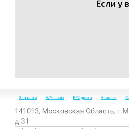
Если у 
Запчасти
Б/У шины
Б/У диски
Новости
С
141013
,
Московская Область
,
г.
д.31