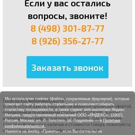
Если у вас остались
вопросы, звоните!
8 (498) 301-87-77
8 (926) 356-27-77
Мы используем cookies (файлы, сохраняемые браузером), которые
Политка конфиденциальности
помогают сайту работать стабильнее и позволяютсобирать
© 2016-2026 Brisker.ru.
Наш сайт не является публичной офертой,
статистику посещаемости, а также сервис веб-аналитики Яндекс
определяемой положениями Статьи 437 (2) ГК РФ., а носит
Метрика, предоставляемый компанией ООО «ЯНДЕКС», 119021,
исключительно информационный характер. Для получения
Россия, Москва, ул. Л. Толстого, 16. Подробнее — в
Политике
точной информации о наличии и стоимости товара, пожалуйста,
конфиденциальности.
обращайтесь по нашим телефонам. ИП Юдин А.В.
Нажмите на кнопку «Принять», если Вы согласны на