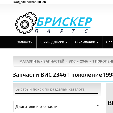
Вход для поставщиков
Запчасти
Шины / Диски
О компании
Спр
МАГАЗИН Б/У ЗАПЧАСТЕЙ
ВИС
2346
1 ПОКОЛЕНИ
Запчасти ВИС 2346 1 поколение 19
осле ДТП
ле пожара
В
неисправностями
Двигатель и его части
скими проблемами