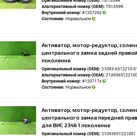
Оригинальный номер (OEM):
TS-1339R
Альтернативный номер (OEM):
TS1339R
Внутренний номер:
#120720s
Состояние:
Нормальное
Активатор, мотор-редуктор, соле
центрального замка задней правой 
поколение
Оригинальный номер (OEM):
21093-6512210-0
Альтернативный номер (OEM):
210936512210
Внутренний номер:
#120717s
Состояние:
Нормальное
Активатор, мотор-редуктор, соле
центрального замка передней прав
для ВИС 2346 1 поколение
Оригинальный номер (OEM):
21093651221001