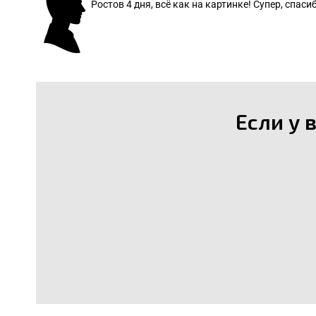
Ростов 4 дня, всё как на картинке! Супер, спасиб
: Леонид
Если у 