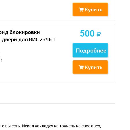
Купить
500
ноид блокировки
двери для ВИС 2346 1
Подробнее
1
01
Купить
Алек
то вы есть. Искал накладку на тоннель на свое авео,