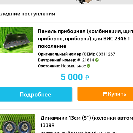
следние поступления
Панель приборная (комбинация, щи
приборов, приборка) для ВИС 2346 1
поколение
Оригинальный номер (OEM):
88311267
Внутренний номер:
#121814
Состояние:
Нормальное
5 000
Купить
Подробнее
Динамики 13см (5") (колонки авто
1339R