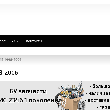
авочники
Контакты
Е 1998-2006
98-2006
- больш
БУ запчасти
- наличие
ИС 2346 1 поколение
- доставка
- гар