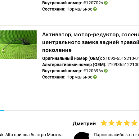
Внутренний номер:
#120702s
Состояние:
Нормальное
Активатор, мотор-редуктор, соле
центрального замка задней правой 
поколение
Оригинальный номер (OEM):
21093-6512210-0
Альтернативный номер (OEM):
210936512210
Внутренний номер:
#120696s
Состояние:
Нормальное
Дмитрий
uki Alto пришла быстро Москва
Парни спасибо за то ч