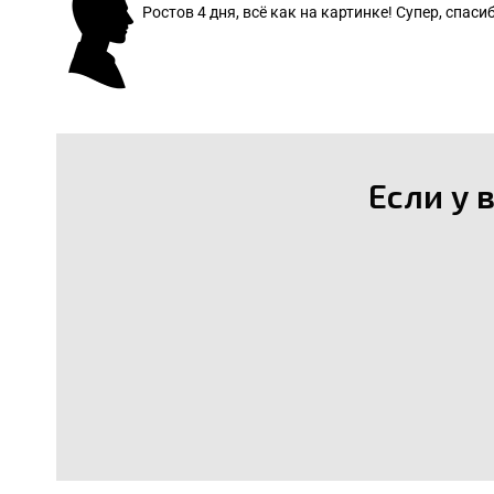
Ростов 4 дня, всё как на картинке! Супер, спасиб
: Леонид
Если у 