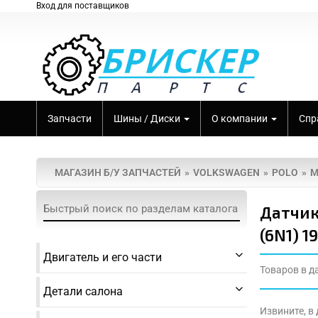
Вход для поставщиков
Запчасти
Шины / Диски
О компании
Спр
МАГАЗИН Б/У ЗАПЧАСТЕЙ
VOLKSWAGEN
POLO
M
Датчик
(6N1) 1
Двигатель и его части
Товаров в д
Детали салона
Извините, в