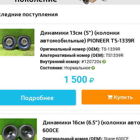
рестайлинг
следние поступления
Динамики 13см (5") (колонки
автомобильные) PIONEER TS-1339R
Оригинальный номер (OEM):
TS-1339R
Альтернативный номер (OEM):
TS1339R
Внутренний номер:
#120720s
Состояние:
Нормальное
1 500
Купить
Подробнее
Динамики 16см (6.5") (колонки авт
600CE
Оригинальный номер (OEM):
Stage 600CE