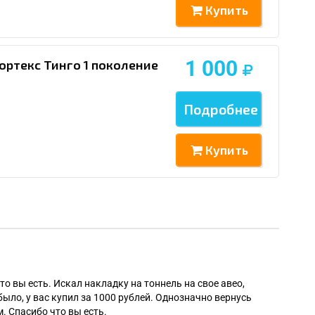
Купить
1 000
ортекс Тинго 1 поколение
Подробнее
Купить
Алек
то вы есть. Искал накладку на тоннель на свое авео,
было, у вас купил за 1000 рублей. Однозначно вернусь
. Спасибо что вы есть.