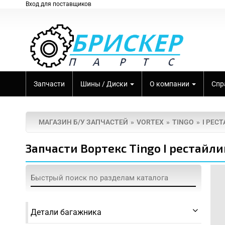
Вход для поставщиков
Запчасти
Шины / Диски
О компании
Спр
МАГАЗИН Б/У ЗАПЧАСТЕЙ
VORTEX
TINGO
I РЕС
Запчасти Вортекс Tingo I рестайли
осле ДТП
ле пожара
неисправностями
Детали багажника
скими проблемами