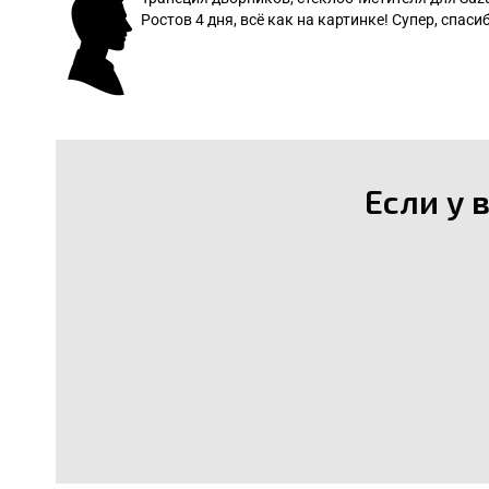
Ростов 4 дня, всё как на картинке! Супер, спасиб
: Леонид
Если у 