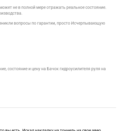
может не в полной мере отражать реальное состояние.
оизводства.
возникли вопросы по гарантии, просто Исчерпывающую
е, состояние и цену на Бачок гидроусилителя руля на
Алек
то вы есть. Искал накладку на тоннель на свое авео,