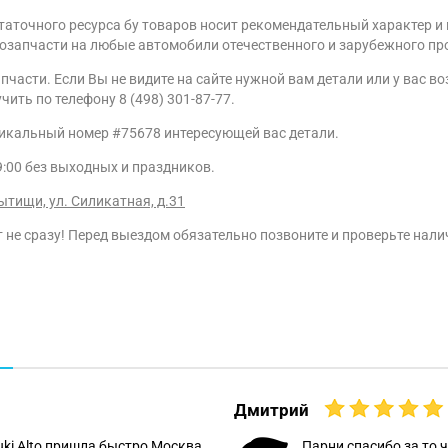
таточного ресурса бу товаров носит рекомендательный характер и 
тозапчасти на любые автомобили отечественного и зарубежного пр
части. Если Вы не видите на сайте нужной вам детали или у вас 
ить по телефону 8 (498) 301-87-77.
никальный номер #75678 интересующей вас детали.
9:00 без выходных и праздников.
ытищи, ул. Силикатная, д.31
не сразу! Перед выездом обязательно позвоните и проверьте наличи
Дмитрий
uki Alto пришла быстро Москва
Парни спасибо за то ч