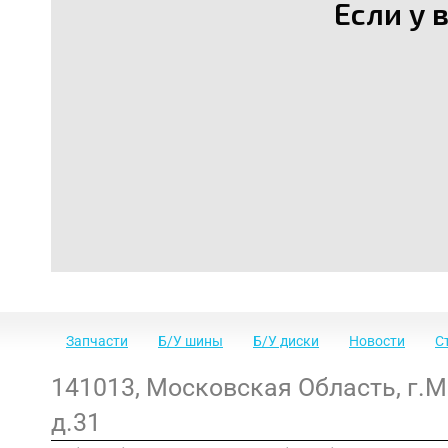
Если у 
Запчасти
Б/У шины
Б/У диски
Новости
С
141013
,
Московская Область
,
г.
д.31