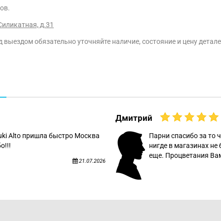
ов.
Силикатная, д.31
 выездом обязательно уточняйте наличие, состояние и цену деталей
Дмитрий
uki Alto пришла быстро Москва
Парни спасибо за то ч
о!!!
нигде в магазинах не 
еще. Процветания Вам
21.07.2026