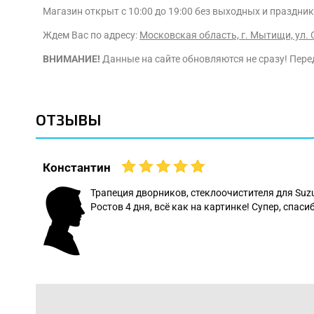
Магазин открыт с 10:00 до 19:00 без выходных и праздник
Ждем Вас по адресу:
Московская область, г. Мытищи, ул. 
ВНИМАНИЕ!
Данные на сайте обновляются не сразу! Перед
ОТЗЫВЫ
Константин
 даже
Трапеция дворников, стеклоочистителя для Suz
Ростов 4 дня, всё как на картинке! Супер, спасиб
: Леонид