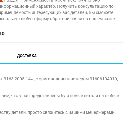
Раздел "Применяемость" носит исключительно
информационный характер. Получить консультацию по
применяемости интересующих вас деталей, Вы сможете
используя любую форму обратной связи на нашем сайте.
10
ДОСТАВКА
т 3163 2005-14» , с оригинальным номером 31606104010,
аем, что у нас представлены бу и новые детали на любые
честву детали, просто свяжитесь с нашими менеджерами.