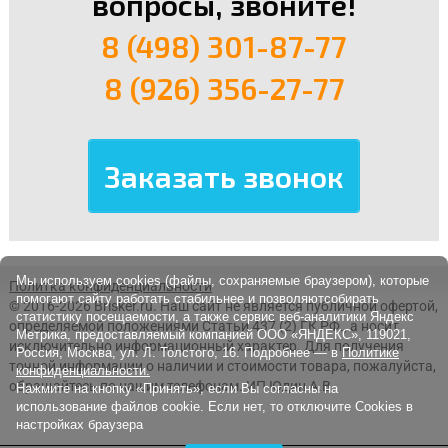
вопросы, звоните!
8 (498) 301-87-77
8 (926) 356-27-77
Мы используем cookies (файлы, сохраняемые браузером), которые
Политка конфиденциальности
помогают сайту работать стабильнее и позволяютсобирать
© 2016-2026 Brisker.ru.
Наш сайт не является публичной офертой,
статистику посещаемости, а также сервис веб-аналитики Яндекс
определяемой положениями Статьи 437 (2) ГК РФ., а носит
Метрика, предоставляемый компанией ООО «ЯНДЕКС», 119021,
исключительно информационный характер. Для получения
Россия, Москва, ул. Л. Толстого, 16. Подробнее — в
Политике
точной информации о наличии и стоимости товара, пожалуйста,
конфиденциальности.
обращайтесь по нашим телефонам. ИП Юдин А.В.
Нажмите на кнопку «Принять», если Вы согласны на
использование файлов cookie. Если нет, то отключите Cookies в
настройках браузера