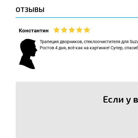
ОТЗЫВЫ
Константин
 даже
Трапеция дворников, стеклоочистителя для Suz
Ростов 4 дня, всё как на картинке! Супер, спасиб
: Леонид
Если у 