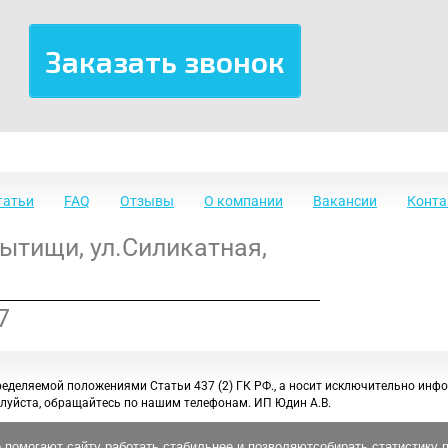
татьи
FAQ
Отзывы
О компании
Вакансии
Конт
Мытищи
,
ул.Силикатная,
7
ределяемой положениями Статьи 437 (2) ГК РФ., а носит исключительно инф
луйста, обращайтесь по нашим телефонам. ИП Юдин А.В.
 помогают сайту работать стабильнее и позволяютсобирать статистику 