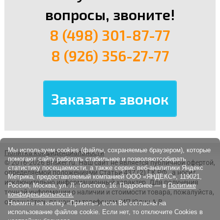
вопросы, звоните!
8 (498) 301-87-77
8 (926) 356-27-77
Мы используем cookies (файлы, сохраняемые браузером), которые
Политка конфиденциальности
помогают сайту работать стабильнее и позволяютсобирать
© 2016-2026 Brisker.ru.
Наш сайт не является публичной офертой,
статистику посещаемости, а также сервис веб-аналитики Яндекс
определяемой положениями Статьи 437 (2) ГК РФ., а носит
Метрика, предоставляемый компанией ООО «ЯНДЕКС», 119021,
исключительно информационный характер. Для получения
Россия, Москва, ул. Л. Толстого, 16. Подробнее — в
Политике
точной информации о наличии и стоимости товара, пожалуйста,
конфиденциальности.
обращайтесь по нашим телефонам. ИП Юдин А.В.
Нажмите на кнопку «Принять», если Вы согласны на
использование файлов cookie. Если нет, то отключите Cookies в