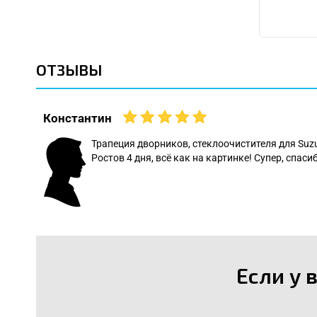
ОТЗЫВЫ
Константин
 даже
Трапеция дворников, стеклоочистителя для Suz
Ростов 4 дня, всё как на картинке! Супер, спасиб
: Леонид
Если у 