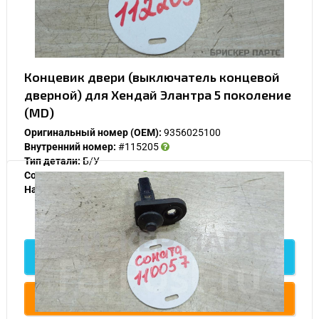
Концевик двери (выключатель концевой
дверной) для Хендай Элантра 5 поколение
(MD)
Оригинальный номер (OEM):
9356025100
Внутренний номер:
#115205
Тип детали:
Б/У
Состояние:
Нормальное
Наличие:
В наличии
600
Подробнее
Купить