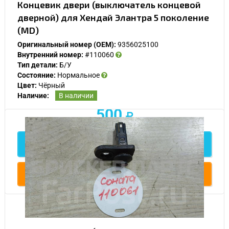
Концевик двери (выключатель концевой
дверной) для Хендай Элантра 5 поколение
(MD)
Оригинальный номер (OEM):
9356025100
Внутренний номер:
#110060
Тип детали:
Б/У
Состояние:
Нормальное
Цвет:
Чёрный
Наличие:
В наличии
500
У Вас возникли вопросы? Вы не
Подробнее
нашли нужную Вам деталь?
Заполните форму ниже и мы Вам перезвоним.
Купить