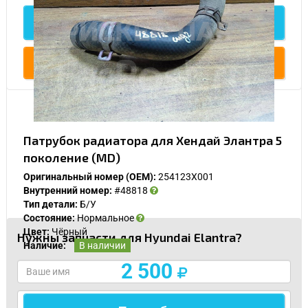
Подробнее
Купить
У Вас возникли вопросы? Вы не
нашли нужную Вам деталь?
Заполните форму ниже и мы Вам перезвоним.
Патрубок радиатора для Хендай Элантра 5
поколение (MD)
Оригинальный номер (OEM):
254123X001
Внутренний номер:
#48818
Тип детали:
Б/У
Состояние:
Нормальное
Цвет:
Чёрный
Нужны запчасти для Hyundai Elantra?
Спасибо, мне это не нужно!
Наличие:
В наличии
2 500