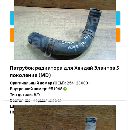
2 000
Подробнее
Купить
Патрубок радиатора для Хендай Элантра 5
поколение (MD)
Оригинальный номер (OEM):
254123X001
Внутренний номер:
#51965
Тип детали:
Б/У
Состояние:
Нормальное
Цвет:
Чёрный
Наличие:
В наличии
2 000