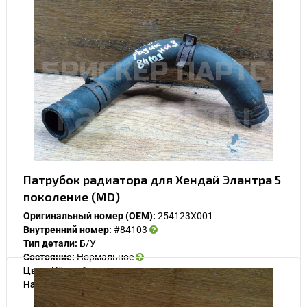
Патрубок радиатора для Хендай Элантра 5
поколение (MD)
Оригинальный номер (OEM):
254123X001
Внутренний номер:
#84103
Тип детали:
Б/У
Состояние:
Нормальное
Цвет:
Чёрный
Наличие:
В наличии