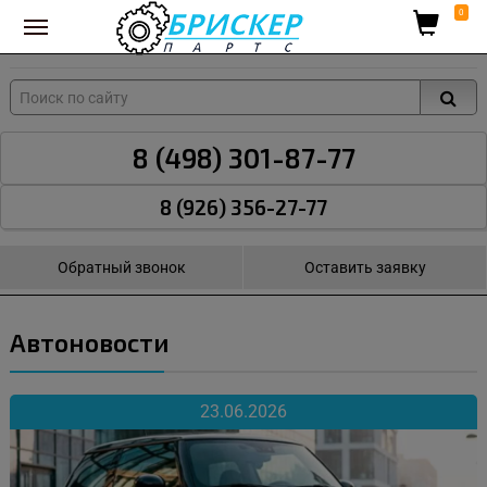
Вход для поставщиков
0
8 (498) 301-87-77
8 (926) 356-27-77
Обратный звонок
Оставить заявку
Автоновости
23.06.2026