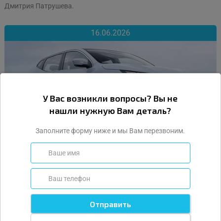
Дмитрия Патрушева.
16.06.2026
У Вас возникли вопросы? Вы не
нашли нужную Вам деталь?
Заполните форму ниже и мы Вам перезвоним.
От 1,7 млн рублей: в России начались продажи новых
Nissan Qashqai из Китая
В России начали продавать новую версию Nissan Qashqai, о
которой многие россияне пока даже не слышали. Кроссовер под
названием Qashqai Glory создавался специально для китайского
рынка, но уже добрался до российских покупателей и привлек
внимание