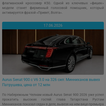
флагманский кроссовер K50. Одной из ключевых «фишек»
модели станет фирменный голосовой помощник, который
активируется фразой «Привет, Волга».
17.06.2026
Aurus Senat 900 с V6 3.0 на 326 сил: Минниханов вывез
Патрушева, цена от 12 млн
По Набережным Челнам новый Aurus Senat 900 2026 уже успел
прокатить высоких гостей: глава Татарстана Рустам
Минниханов показал седан в деле, вывезя на нем вице-премьера