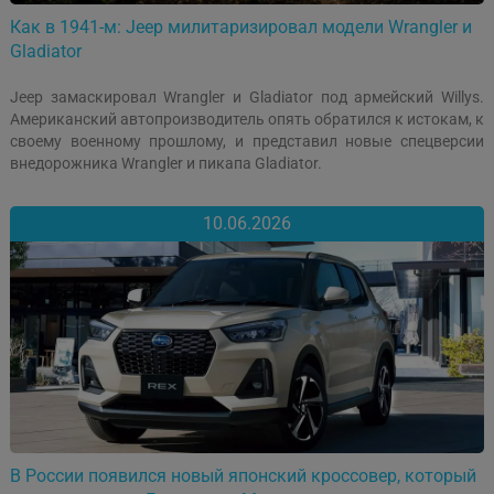
Как в 1941-м: Jeep милитаризировал модели Wrangler и
Gladiator
Jeep замаскировал Wrangler и Gladiator под армейский Willys.
Американский автопроизводитель опять обратился к истокам, к
своему военному прошлому, и представил новые спецверсии
внедорожника Wrangler и пикапа Gladiator.
10.06.2026
В России появился новый японский кроссовер, который