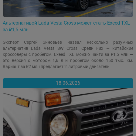
Альтернативой Lada Vesta Cross может стать Exeed TXL
за ₽1,5 млн
Эксперт Сергей Зиновьев назвал несколько разумных
альтернатив Lada Vesta SW Cross. Среди них — китайские
кроссоверы с пробегом.
Exeed TXL можно найти за ₽1,5 млн —
это версия с мотором 1,6 л и пробегом около 150 тыс. км.
Вариант за ₽2 млн предлагает 2‑литровый двигатель
18.06.2026