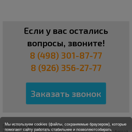
Если у вас остались
вопросы, звоните!
8 (498) 301-87-77
8 (926) 356-27-77
Мы используем cookies (файлы, сохраняемые браузером), которые
Политка конфиденциальности
помогают сайту работать стабильнее и позволяютсобирать
© 2016-2026 Brisker.ru.
Наш сайт не является публичной офертой,