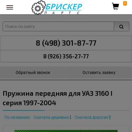
Вход для поставщиков
0
8 (498) 301-87-77
8 (926) 356-27-77
Обратный звонок
Оставить заявку
Пружина передняя для УАЗ 3160 I
серия 1997-2004
По названию
Сначала дешевые
Сначала дорогие