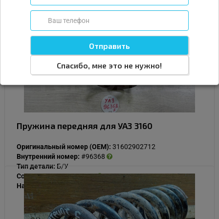
Спасибо, мне это не нужно!
Пружина передняя для УАЗ 3160
Оригинальный номер (OEM):
31602902712
Внутренний номер:
#96368
Тип детали:
Б/У
Состояние:
Нормальное
Наличие:
В наличии
1 000