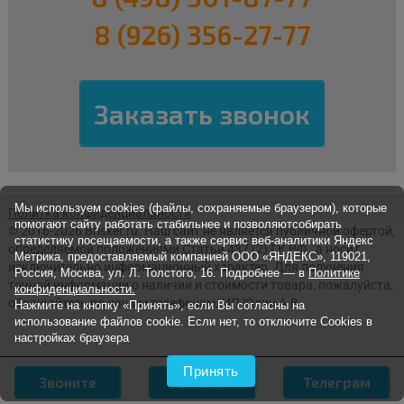
8 (926) 356-27-77
Мы используем cookies (файлы, сохраняемые браузером), которые
Политка конфиденциальности
помогают сайту работать стабильнее и позволяютсобирать
© 2016-2026 Brisker.ru.
Наш сайт не является публичной офертой,
статистику посещаемости, а также сервис веб-аналитики Яндекс
определяемой положениями Статьи 437 (2) ГК РФ., а носит
Метрика, предоставляемый компанией ООО «ЯНДЕКС», 119021,
исключительно информационный характер. Для получения
Россия, Москва, ул. Л. Толстого, 16. Подробнее — в
Политике
точной информации о наличии и стоимости товара, пожалуйста,
конфиденциальности.
обращайтесь по нашим телефонам. ИП Юдин А.В.
Нажмите на кнопку «Принять», если Вы согласны на
использование файлов cookie. Если нет, то отключите Cookies в
настройках браузера
Принять
Звоните
Заявка
Телеграм