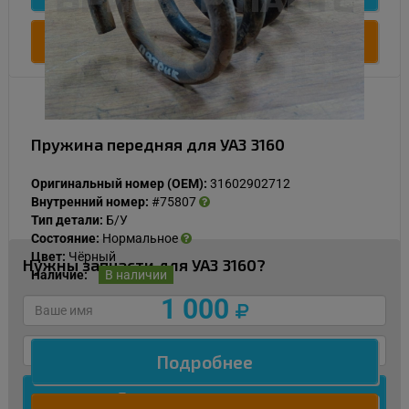
Купить
Пружина передняя для УАЗ 3160
Оригинальный номер (OEM):
31602902712
Внутренний номер:
#75807
Тип детали:
Б/У
Состояние:
Нормальное
Цвет:
Чёрный
Нужны запчасти для УАЗ 3160?
Наличие:
В наличии
1 000
Подробнее