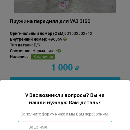
Пружина передняя для УАЗ 3160
Оригинальный номер (OEM):
31602902712
Внутренний номер:
#96369
Тип детали:
Б/У
Состояние:
Нормальное
Наличие:
В наличии
1 000
Подробнее
У Вас возникли вопросы? Вы не
Купить
нашли нужную Вам деталь?
Заполните форму ниже и мы Вам перезвоним.