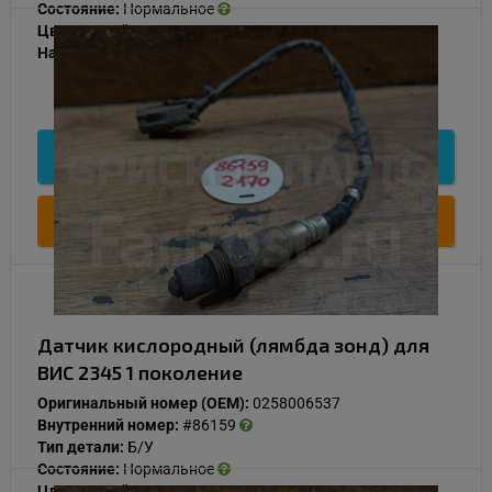
Состояние:
Нормальное
Цвет:
Серый
Наличие:
В наличии
1 000
Подробнее
Купить
Датчик кислородный (лямбда зонд) для
ВИС 2345 1 поколение
Оригинальный номер (OEM):
0258006537
Внутренний номер:
#86159
Тип детали:
Б/У
Состояние:
Нормальное
Цвет:
Серый