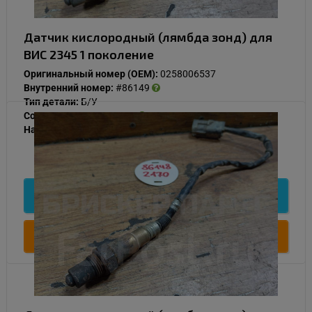
Датчик кислородный (лямбда зонд) для
ВИС 2345 1 поколение
Оригинальный номер (OEM):
0258006537
Внутренний номер:
#86149
Тип детали:
Б/У
Состояние:
Нормальное
Наличие:
В наличии
1 000
Подробнее
Купить