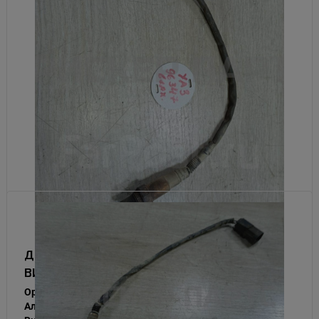
Датчик кислородный (лямбда зонд) для
ВИС 2345 1 поколение
Оригинальный номер (OEM):
3163-00-3826013-00
Альтернативный номер (OEM):
316300382601300