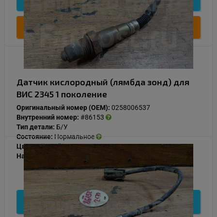
Купить
Датчик кислородный (лямбда зонд) для
ВИС 2345 1 поколение
Оригинальный номер (OEM):
0258006537
Внутренний номер:
#86153
Тип детали:
Б/У
Состояние:
Нормальное
Цвет:
Чёрный
Наличие:
В наличии
1 000
Подробнее