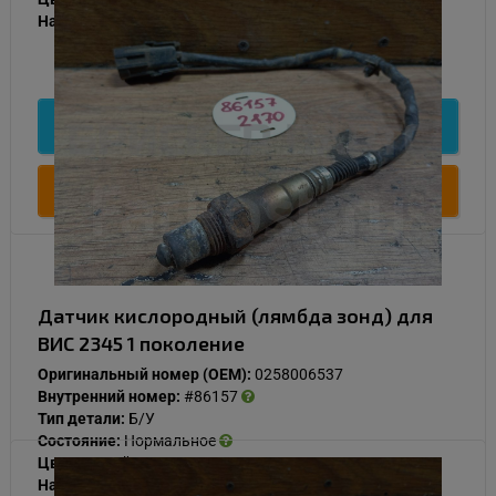
Наличие:
В наличии
1 000
Подробнее
Купить
Датчик кислородный (лямбда зонд) для
ВИС 2345 1 поколение
Оригинальный номер (OEM):
0258006537
Внутренний номер:
#86157
Тип детали:
Б/У
Состояние:
Нормальное
Цвет:
Серый
Наличие:
В наличии