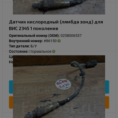
Датчик кислородный (лямбда зонд) для
ВИС 2345 1 поколение
Оригинальный номер (OEM):
0258006537
Внутренний номер:
#86150
Тип детали:
Б/У
Состояние:
Нормальное
Цвет:
Серый
Наличие:
В наличии
1 000
Подробнее
Купить