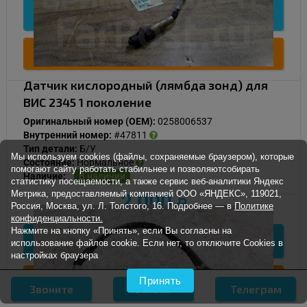
Подробнее
Купить
Датчик кислородный (лямбда зонд) для
ВИС 2345 1 поколение
Оригинальный номер (OEM):
0258006537
Внутренний номер:
#47811
Тип детали:
Б/У
Мы используем cookies (файлы, сохраняемые браузером), которые
Состояние:
Нормальное
помогают сайту работать стабильнее и позволяютсобирать
Наличие:
В наличии
статистику посещаемости, а также сервис веб-аналитики Яндекс
Метрика, предоставляемый компанией ООО «ЯНДЕКС», 119021,
2 000
Россия, Москва, ул. Л. Толстого, 16. Подробнее — в
Политике
конфиденциальности.
Нажмите на кнопку «Принять», если Вы согласны на
Подробнее
использование файлов cookie. Если нет, то отключите Cookies в
настройках браузера
Купить
Принять
Звоните
Заявка
Телеграм