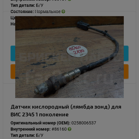
Тип детали:
Б/У
Состояние:
Нормальное
Цвет:
Серый
Наличие:
В наличии
1 000
Подробнее
Купить
Датчик кислородный (лямбда зонд) для
ВИС 2345 1 поколение
Оригинальный номер (OEM):
0258006537
Внутренний номер:
#86160
Тип детали:
Б/У