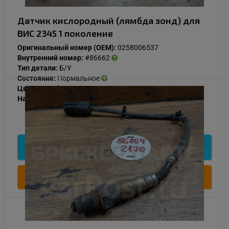
Датчик кислородный (лямбда зонд) для
ВИС 2345 1 поколение
Оригинальный номер (OEM):
0258006537
Внутренний номер:
#86662
Тип детали:
Б/У
Состояние:
Нормальное
Цвет:
Серый
Наличие:
В наличии
1 000
Подробнее
Купить