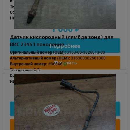
Внутренний номер:
#96347
Тип детали:
Б/У
Состояние:
Нормальное
Наличие:
В наличии
1 000
Датчик кислородный (лямбда зонд) для
ВИС 2345 1 поколение
Подробнее
Оригинальный номер (OEM):
3163-00-3826013-00
Альтернативный номер (OEM):
316300382601300
Купить
Внутренний номер:
#96346
Тип детали:
Б/У
Состояние:
Нормальное
Наличие:
В наличии
1 000
Подробнее
Купить