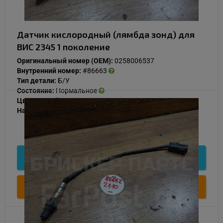
Датчик кислородный (лямбда зонд) для
ВИС 2345 1 поколение
Оригинальный номер (OEM):
0258006537
Внутренний номер:
#86663
Тип детали:
Б/У
Состояние:
Нормальное
Цвет:
Серый
Наличие:
В наличии
1 000
Подробнее
Купить