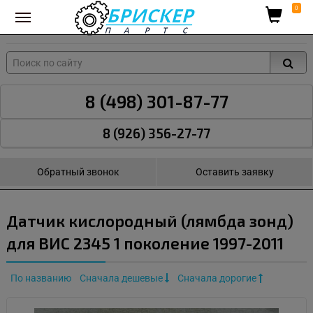
Вход для поставщиков
0
8 (498) 301-87-77
8 (926) 356-27-77
Обратный звонок
Оставить заявку
Датчик кислородный (лямбда зонд)
для ВИС 2345 1 поколение 1997-2011
По названию
Сначала дешевые
Сначала дорогие