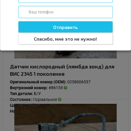
Подробнее
Купить
Спасибо, мне это не нужно!
Датчик кислородный (лямбда зонд) для
ВИС 2345 1 поколение
Оригинальный номер (OEM):
0258006537
Внутренний номер:
#86155
Тип детали:
Б/У
Состояние:
Нормальное
Цвет:
Серый
Наличие:
В наличии
1 000