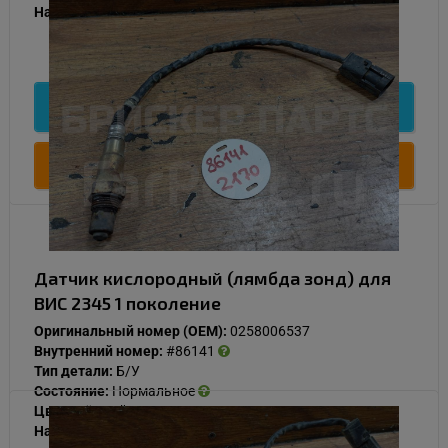
Наличие:
В наличии
1 000
Подробнее
Купить
Датчик кислородный (лямбда зонд) для
ВИС 2345 1 поколение
Оригинальный номер (OEM):
0258006537
Внутренний номер:
#86141
Тип детали:
Б/У
Состояние:
Нормальное
Цвет:
Чёрный
Наличие:
В наличии