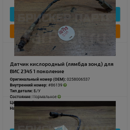
Подробнее
Купить
Датчик кислородный (лямбда зонд) для
ВИС 2345 1 поколение
Оригинальный номер (OEM):
0258006537
Внутренний номер:
#86139
Тип детали:
Б/У
Состояние:
Нормальное
Цвет:
Серый
Наличие:
В наличии
1 000