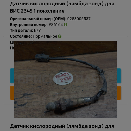
Датчик кислородный (лямбда зонд) для
ВИС 2345 1 поколение
Оригинальный номер (OEM):
0258006537
Внутренний номер:
#86164
Тип детали:
Б/У
Состояние:
Нормальное
Цвет:
Серый
Наличие:
В наличии
1 000
Подробнее
Купить
Датчик кислородный (лямбда зонд) для