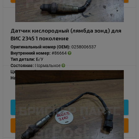
Датчик кислородный (лямбда зонд) для
ВИС 2345 1 поколение
Оригинальный номер (OEM):
0258006537
Внутренний номер:
#86664
Тип детали:
Б/У
Состояние:
Нормальное
Цвет:
Серый
Наличие:
В наличии
1 000
Подробнее
Купить