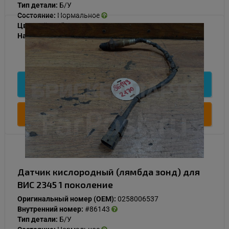
Тип детали:
Б/У
Состояние:
Нормальное
Цвет:
Чёрный
Наличие:
В наличии
1 000
Подробнее
Купить
Датчик кислородный (лямбда зонд) для
ВИС 2345 1 поколение
Оригинальный номер (OEM):
0258006537
Внутренний номер:
#86143
Тип детали:
Б/У