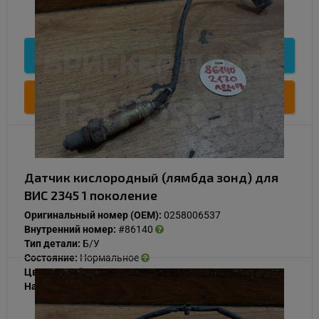
1 000
Подробнее
Купить
Датчик кислородный (лямбда зонд) для
ВИС 2345 1 поколение
Оригинальный номер (OEM):
0258006537
Внутренний номер:
#86140
Тип детали:
Б/У
Состояние:
Нормальное
Цвет:
Серый
Наличие:
В наличии
1 000