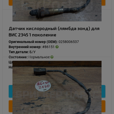
Датчик кислородный (лямбда зонд) для
ВИС 2345 1 поколение
Оригинальный номер (OEM):
0258006537
Внутренний номер:
#86151
Тип детали:
Б/У
Состояние:
Нормальное
Цвет:
Серый
Наличие:
В наличии
1 000
Подробнее
Купить