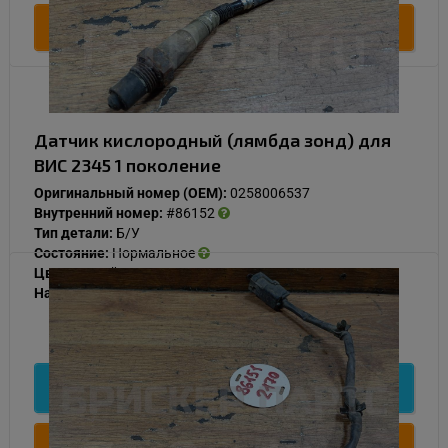
Купить
Датчик кислородный (лямбда зонд) для
ВИС 2345 1 поколение
Оригинальный номер (OEM):
0258006537
Внутренний номер:
#86152
Тип детали:
Б/У
Состояние:
Нормальное
Цвет:
Серый
Наличие:
В наличии
1 000
Подробнее
Купить