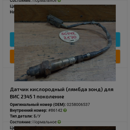
Состояние:
Нормальное
Цвет:
Чёрный
Наличие:
В наличии
1 000
Подробнее
Купить
Датчик кислородный (лямбда зонд) для
ВИС 2345 1 поколение
Оригинальный номер (OEM):
0258006537
Внутренний номер:
#86142
Тип детали:
Б/У
Состояние:
Нормальное
Цвет:
Чёрный