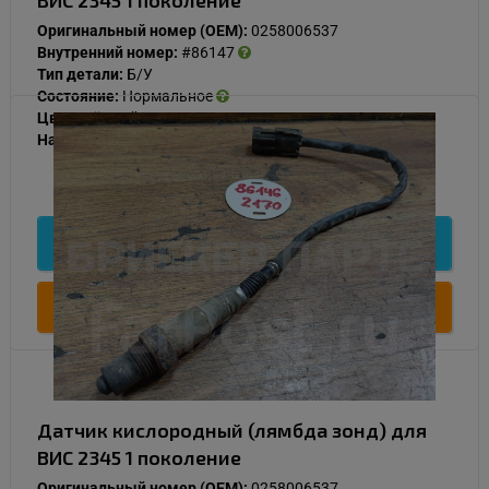
ВИС 2345 1 поколение
Оригинальный номер (OEM):
0258006537
Внутренний номер:
#86147
Тип детали:
Б/У
Состояние:
Нормальное
Цвет:
Чёрный
Наличие:
В наличии
1 000
Подробнее
Купить
Датчик кислородный (лямбда зонд) для
ВИС 2345 1 поколение
Оригинальный номер (OEM):
0258006537