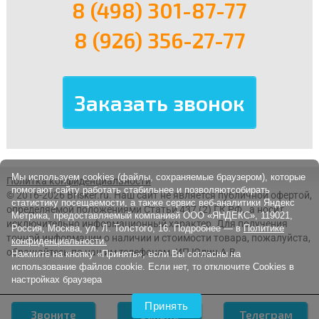
8 (498) 301-87-77
8 (926) 356-27-77
Мы используем cookies (файлы, сохраняемые браузером), которые
Политка конфиденциальности
помогают сайту работать стабильнее и позволяютсобирать
© 2016-2026 Brisker.ru.
Наш сайт не является публичной офертой,
статистику посещаемости, а также сервис веб-аналитики Яндекс
определяемой положениями Статьи 437 (2) ГК РФ., а носит
Метрика, предоставляемый компанией ООО «ЯНДЕКС», 119021,
исключительно информационный характер. Для получения
Россия, Москва, ул. Л. Толстого, 16. Подробнее — в
Политике
точной информации о наличии и стоимости товара, пожалуйста,
конфиденциальности.
обращайтесь по нашим телефонам. ИП Юдин А.В.
Нажмите на кнопку «Принять», если Вы согласны на
использование файлов cookie. Если нет, то отключите Cookies в
настройках браузера
Принять
Звоните
Заявка
Телеграм