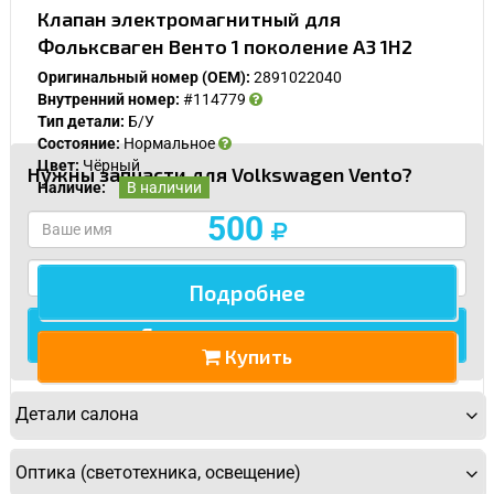
Клапан электромагнитный для
Фольксваген Венто 1 поколение A3 1H2
Оригинальный номер (OEM):
2891022040
Внутренний номер:
#114779
Тип детали:
Б/У
Состояние:
Нормальное
Цвет:
Чёрный
Нужны запчасти для Volkswagen Vento?
Наличие:
В наличии
500
Подробнее
Купить
Детали салона
Оптика (светотехника, освещение)