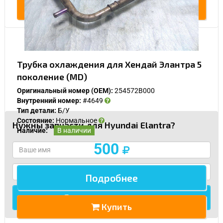
Купить
Трубка охлаждения для Хендай Элантра 5
поколение (MD)
Оригинальный номер (OEM):
254572B000
Внутренний номер:
#4649
Тип детали:
Б/У
Состояние:
Нормальное
У Вас возникли вопросы? Вы не
Нужны запчасти для Hyundai Elantra?
Наличие:
В наличии
нашли нужную Вам деталь?
500
Заполните форму ниже и мы Вам перезвоним.
Подробнее
Купить