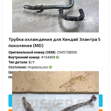
Трубка охлаждения для Хендай Элантра 5
поколение (MD)
Оригинальный номер (OEM):
254572B000
Внутренний номер:
#104409
Тип детали:
Б/У
Состояние:
Нормальное
Цвет:
Серый
Наличие:
В наличии
1 500
Подробнее