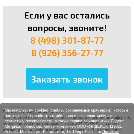
Если у вас остались
вопросы, звоните!
8 (498) 301-87-77
8 (926) 356-27-77
Мы используем cookies (файлы, сохраняемые браузером), которые
Политка конфиденциальности
помогают сайту работать стабильнее и позволяютсобирать
© 2016-2026 Brisker.ru.
Наш сайт не является публичной офертой,
статистику посещаемости, а также сервис веб-аналитики Яндекс
определяемой положениями Статьи 437 (2) ГК РФ., а носит
Метрика, предоставляемый компанией ООО «ЯНДЕКС», 119021,
исключительно информационный характер. Для получения
Россия, Москва, ул. Л. Толстого, 16. Подробнее — в
Политике