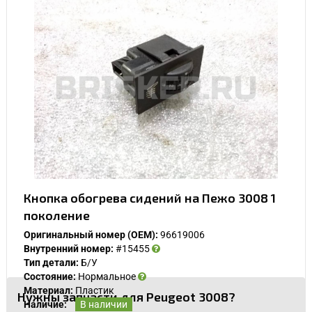
Кнопка обогрева сидений на Пежо 3008 1
поколение
Оригинальный номер (OEM):
96619006
Внутренний номер:
#15455
Тип детали:
Б/У
Состояние:
Нормальное
Материал:
Пластик
Нужны запчасти для Peugeot 3008?
Наличие:
В наличии