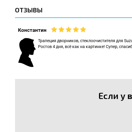
ОТЗЫВЫ
Константин
 даже
Трапеция дворников, стеклоочистителя для Suz
Ростов 4 дня, всё как на картинке! Супер, спасиб
: Леонид
Если у 