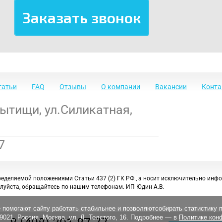
татьи
FAQ
Отзывы
О компании
Вакансии
Конт
Мытищи
,
ул.Силикатная,
7
ределяемой положениями Статьи 437 (2) ГК РФ., а носит исключительно инф
луйста, обращайтесь по нашим телефонам. ИП Юдин А.В.
 помогают сайту работать стабильнее и позволяютсобирать статистику 
21, Россия, Москва, ул. Л. Толстого, 16. Подробнее — в
Политике кон