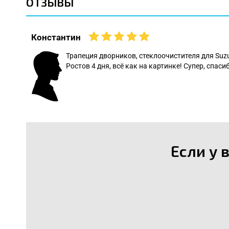
ОТЗЫВЫ
Константин
 даже
Трапеция дворников, стеклоочистителя для Suz
Ростов 4 дня, всё как на картинке! Супер, спасиб
: Леонид
Если у 