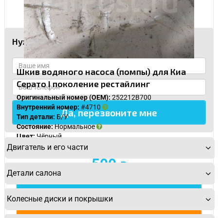
Нужны запчасти для Kia Cerato?
Шкив водяного насоса (помпы) для Киа
Серато I поколение рестайлинг
Оригинальный номер (OEM):
252212B700
Внутренний номер:
#4710
Тип детали:
Б/У
Состояние:
Нормальное
Цвет:
Чёрный
Наличие:
В наличии
Двигатель и его части
500
Детали салона
Подробнее
Колесные диски и покрышки