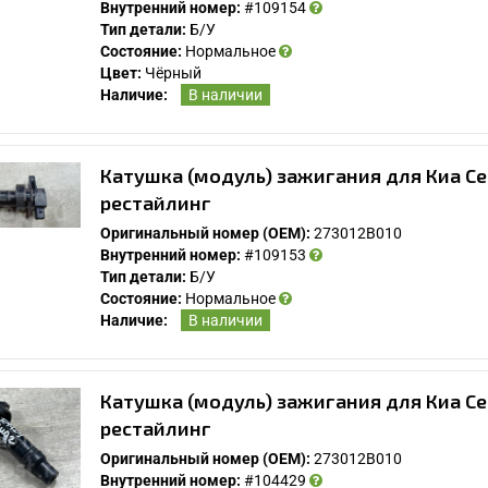
Внутренний номер:
#109154
Тип детали:
Б/У
Состояние:
Нормальное
Цвет:
Чёрный
Наличие:
В наличии
Катушка (модуль) зажигания для Киа Се
рестайлинг
Оригинальный номер (OEM):
273012B010
Внутренний номер:
#109153
Тип детали:
Б/У
Состояние:
Нормальное
Наличие:
В наличии
У Вас возникли вопросы? Вы не нашли нужную
Вам деталь?
Катушка (модуль) зажигания для Киа Се
рестайлинг
Заполните форму ниже и мы Вам перезвоним.
Оригинальный номер (OEM):
273012B010
Внутренний номер:
#104429