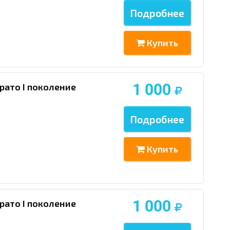
Подробнее
Купить
1 000
рато I поколение
Подробнее
Купить
1 000
рато I поколение