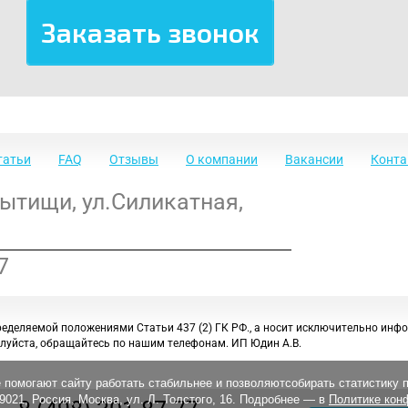
татьи
FAQ
Отзывы
О компании
Вакансии
Конт
Мытищи
,
ул.Силикатная,
7
ределяемой положениями Статьи 437 (2) ГК РФ., а носит исключительно инф
луйста, обращайтесь по нашим телефонам. ИП Юдин А.В.
 помогают сайту работать стабильнее и позволяютсобирать статистику 
21, Россия, Москва, ул. Л. Толстого, 16. Подробнее — в
Политике кон