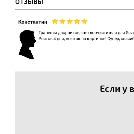
ОТЗЫВЫ
Константин
 даже
Трапеция дворников, стеклоочистителя для Suz
Ростов 4 дня, всё как на картинке! Супер, спасиб
: Леонид
Если у 