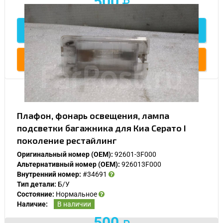
500
Спасибо, мне это не нужно!
Подробнее
Купить
Плафон, фонарь освещения, лампа
подсветки багажника для Киа Серато I
поколение рестайлинг
Оригинальный номер (OEM):
92601-3F000
Альтернативный номер (OEM):
926013F000
Внутренний номер:
#34691
Тип детали:
Б/У
Состояние:
Нормальное
Наличие:
В наличии
500