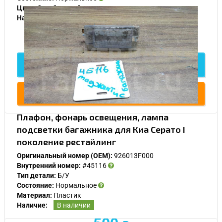
Цвет:
Серебристый
Наличие:
В наличии
500
Подробнее
Купить
Плафон, фонарь освещения, лампа
У Вас возникли вопросы? Вы не
подсветки багажника для Киа Серато I
нашли нужную Вам деталь?
поколение рестайлинг
Заполните форму ниже и мы Вам перезвоним.
Оригинальный номер (OEM):
926013F000
Внутренний номер:
#45116
Тип детали:
Б/У
Состояние:
Нормальное
Материал:
Пластик
Наличие:
В наличии