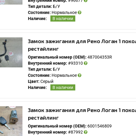
Внутренний номер:
#96677
Тип детали:
Б/У
Состояние:
Нормальное
Наличие:
В наличии
Замок зажигания для Рено Логан 1 поко
рестайлинг
Оригинальный номер (OEM):
487004353R
Внутренний номер:
#93310
Тип детали:
Б/У
У Вас возникли вопросы? Вы не нашли нужную
Состояние:
Нормальное
Вам деталь?
Цвет:
Серый
Наличие:
В наличии
Заполните форму ниже и мы Вам перезвоним.
Замок зажигания для Рено Логан 1 поко
рестайлинг
Оригинальный номер (OEM):
6001546809
Внутренний номер:
#87992