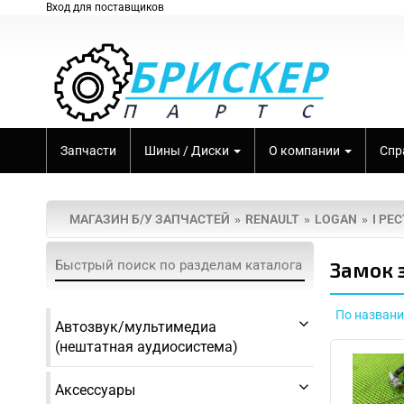
Вход для поставщиков
Запчасти
Шины / Диски
О компании
Спр
МАГАЗИН Б/У ЗАПЧАСТЕЙ
RENAULT
LOGAN
I РЕ
Замок 
По назван
Автозвук/мультимедиа
(нештатная аудиосистема)
Аксессуары