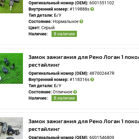
Оригинальный номер (OEM):
6001551102
Внутренний номер:
#119888s
Тип детали:
Б/У
Состояние:
Нормальное
Цвет:
Серый
Наличие:
В наличии
Замок зажигания для Рено Логан 1 поко
рестайлинг
Оригинальный номер (OEM):
487002447R
Внутренний номер:
#118316s
Тип детали:
Б/У
Состояние:
Отличное
Наличие:
В наличии
Замок зажигания для Рено Логан 1 поко
рестайлинг
Оригинальный номер (OEM):
6001546809