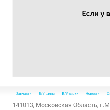
Если у 
Запчасти
Б/У шины
Б/У диски
Новости
С
141013
,
Московская Область
,
г.