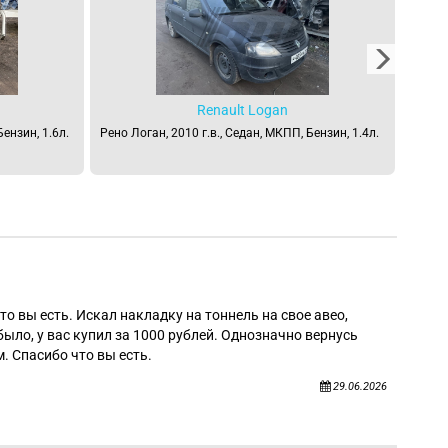
Renault Logan
Бензин, 1.6л.
Рено Логан, 2010 г.в., Седан, МКПП, Бензин, 1.4л.
Рено Л
Алек
то вы есть. Искал накладку на тоннель на свое авео,
было, у вас купил за 1000 рублей. Однозначно вернусь
. Спасибо что вы есть.
29.06.2026