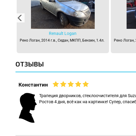
Renault Logan
 1.4л.
Рено Логан, 2014 г.в., Седан, МКПП, Бензин, 1.4л.
Рено Логан, 
ОТЗЫВЫ
Константин
 даже
Трапеция дворников, стеклоочистителя для Suz
Ростов 4 дня, всё как на картинке! Супер, спасиб
: Леонид