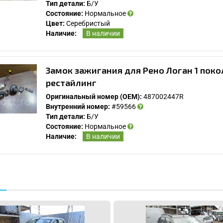
Тип детали:
Б/У
Состояние:
Нормальное
Спасибо, мне это не нужно!
Цвет:
Серебристый
Наличие:
В наличии
Замок зажигания для Рено Логан 1 поко
рестайлинг
Оригинальный номер (OEM):
487002447R
Внутренний номер:
#59566
Тип детали:
Б/У
Состояние:
Нормальное
Наличие:
В наличии